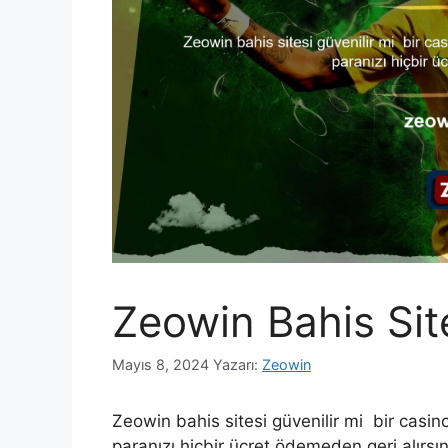
Zeowin Bahis Site
Mayıs 8, 2024
Yazarı:
Zeowin
Zeowin bahis sitesi güvenilir mi bir casi
paranızı hiçbir ücret ödemeden geri alırsı