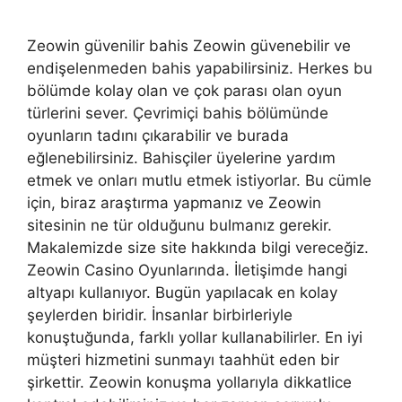
Zeowin güvenilir bahis Zeowin güvenebilir ve
endişelenmeden bahis yapabilirsiniz. Herkes bu
bölümde kolay olan ve çok parası olan oyun
türlerini sever. Çevrimiçi bahis bölümünde
oyunların tadını çıkarabilir ve burada
eğlenebilirsiniz. Bahisçiler üyelerine yardım
etmek ve onları mutlu etmek istiyorlar. Bu cümle
için, biraz araştırma yapmanız ve Zeowin
sitesinin ne tür olduğunu bulmanız gerekir.
Makalemizde size site hakkında bilgi vereceğiz.
Zeowin Casino Oyunlarında. İletişimde hangi
altyapı kullanıyor. Bugün yapılacak en kolay
şeylerden biridir. İnsanlar birbirleriyle
konuştuğunda, farklı yollar kullanabilirler. En iyi
müşteri hizmetini sunmayı taahhüt eden bir
şirkettir. Zeowin konuşma yollarıyla dikkatlice