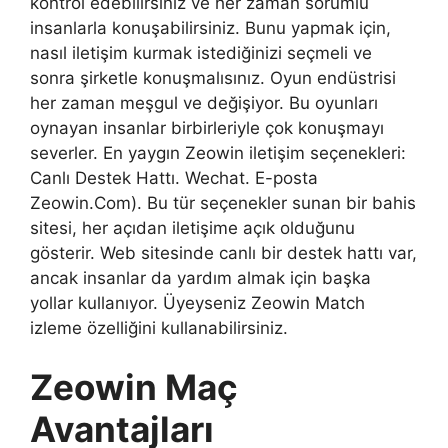
kontrol edebilirsiniz ve her zaman sorumlu
insanlarla konuşabilirsiniz. Bunu yapmak için,
nasıl iletişim kurmak istediğinizi seçmeli ve
sonra şirketle konuşmalısınız. Oyun endüstrisi
her zaman meşgul ve değişiyor. Bu oyunları
oynayan insanlar birbirleriyle çok konuşmayı
severler. En yaygın Zeowin iletişim seçenekleri:
Canlı Destek Hattı. Wechat. E-posta
Zeowin.Com). Bu tür seçenekler sunan bir bahis
sitesi, her açıdan iletişime açık olduğunu
gösterir. Web sitesinde canlı bir destek hattı var,
ancak insanlar da yardım almak için başka
yollar kullanıyor. Üyeyseniz Zeowin Match
izleme özelliğini kullanabilirsiniz.
Zeowin Maç
Avantajları