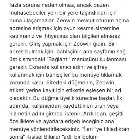
fazla soruna neden olmaz, ancak bazen
muhasebeciler yeni bir yere taşındıkları için
buna ulaşamazlar. Zeowin mevcut oturum açma
adresine erişmek için oyun kesme sistemine
katılmanız ve ihtiyacınız olan bilgileri almanız
gerekir. Giriş yapmak için Zeowin gidin. Bir
adres bulmak için, bahisçinin ana sayfanın sağ
üst kısmındaki “Bağlantı” menüsünü kullanması
gerekir. Ekranda kullanıcı adını ve şifreyi
kullanmak için bahisçiler bu menüye tıklamak
zorunda kaldı. Sitedeki düğmenin, Zeowin
etiketi yerine kayıt için etiketle eşleşen bir adı
olacaktır. Bu düğme üyelik sürecine başlar. İlk
adımda, kullanıcıdan kaydettikleri ürün veya
hizmetin adını girmesi istenir. Ardından, çeşitli
özelliklere ve ayarlara erişebileceğiniz ana
menüye yönlendirileceksiniz. ”İleri ”ye tıkladıktan
sonra“ Kişisel Bilgiler ”adlı bir bölüm