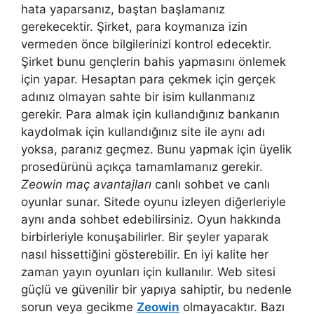
hata yaparsanız, baştan başlamanız
gerekecektir. Şirket, para koymanıza izin
vermeden önce bilgilerinizi kontrol edecektir.
Şirket bunu gençlerin bahis yapmasını önlemek
için yapar. Hesaptan para çekmek için gerçek
adınız olmayan sahte bir isim kullanmanız
gerekir. Para almak için kullandığınız bankanın
kaydolmak için kullandığınız site ile aynı adı
yoksa, paranız geçmez. Bunu yapmak için üyelik
prosedürünü açıkça tamamlamanız gerekir.
Zeowin maç avantajları
canlı sohbet ve canlı
oyunlar sunar. Sitede oyunu izleyen diğerleriyle
aynı anda sohbet edebilirsiniz. Oyun hakkında
birbirleriyle konuşabilirler. Bir şeyler yaparak
nasıl hissettiğini gösterebilir. En iyi kalite her
zaman yayın oyunları için kullanılır. Web sitesi
güçlü ve güvenilir bir yapıya sahiptir, bu nedenle
sorun veya gecikme
Zeowin
olmayacaktır. Bazı