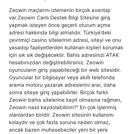
Zeowin maçlarını izlemenin birçok avantajı
var.Zeowin Canlı Destek Bilgi Sitesine giriş
yapmak isteyen önce geçerli oturum açma
adresi hakkında bilgi almalıdır. Türkiye’deki
çevrimiçi casino sitelerinin adresi, siteyi ve onu
yasadışı faaliyetlerden kullanan kişileri korumak
için sık sık değişecektir. Bahis adresinizi ATAK
hesabınızdan değiştirebilirsiniz. Zeowin
oyuncuların giriş yapabileceği bir web sitesidir.
Oyuncular bir bilgisayar veya akıllı telefonda
arama motoru yazarak adreslerini arar, daha
sonra siteye giriş yapabilirler. Birçok farklı
Zeowin bahis sitelerine kayıt olmasına rağmen,
Zeowin nasıl kaydolabilirim?” En çok işlenmiş
olanlardan biridir. Zeowin sitesinin kullanımı
kolaydır ve çok fazla soruna neden olmaz,
ancak bazen muhasebeciler yeni bir yere