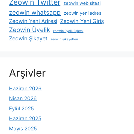
Zeowin Twitter
zeowin web sitesi
zeowin whatsapp
zeowin yeni adres
Zeowin Yeni Adresi
Zeowin Yeni Giriş
Zeowin Üyelik
zeowin üyelik i̇şlemi
Zeowin Şikayet
zeowin şikayetleri
Arşivler
Haziran 2026
Nisan 2026
Eylül 2025
Haziran 2025
Mayıs 2025