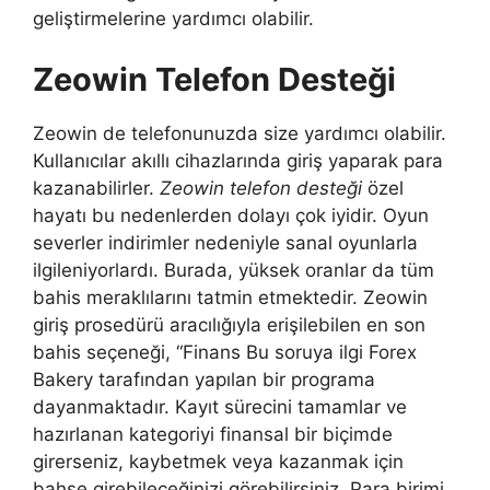
geliştirmelerine yardımcı olabilir.
Zeowin Telefon Desteği
Zeowin de telefonunuzda size yardımcı olabilir.
Kullanıcılar akıllı cihazlarında giriş yaparak para
kazanabilirler.
Zeowin telefon desteği
özel
hayatı bu nedenlerden dolayı çok iyidir. Oyun
severler indirimler nedeniyle sanal oyunlarla
ilgileniyorlardı. Burada, yüksek oranlar da tüm
bahis meraklılarını tatmin etmektedir. Zeowin
giriş prosedürü aracılığıyla erişilebilen en son
bahis seçeneği, “Finans Bu soruya ilgi Forex
Bakery tarafından yapılan bir programa
dayanmaktadır. Kayıt sürecini tamamlar ve
hazırlanan kategoriyi finansal bir biçimde
girerseniz, kaybetmek veya kazanmak için
bahse girebileceğinizi görebilirsiniz. Para birimi