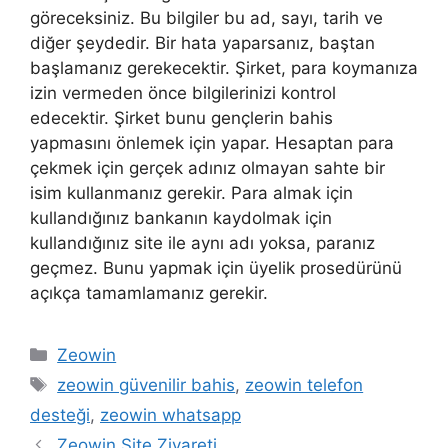
göreceksiniz. Bu bilgiler bu ad, sayı, tarih ve
diğer şeydedir. Bir hata yaparsanız, baştan
başlamanız gerekecektir. Şirket, para koymanıza
izin vermeden önce bilgilerinizi kontrol
edecektir. Şirket bunu gençlerin bahis
yapmasını önlemek için yapar. Hesaptan para
çekmek için gerçek adınız olmayan sahte bir
isim kullanmanız gerekir. Para almak için
kullandığınız bankanın kaydolmak için
kullandığınız site ile aynı adı yoksa, paranız
geçmez. Bunu yapmak için üyelik prosedürünü
açıkça tamamlamanız gerekir.
Kategoriler
Zeowin
Etiketler
zeowin güvenilir bahis
,
zeowin telefon
desteği
,
zeowin whatsapp
Zeowin Site Ziyareti