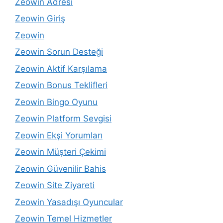
Zeowin Adresi
Zeowin Giriş
Zeowin
Zeowin Sorun Desteği
Zeowin Aktif Karşılama
Zeowin Bonus Teklifleri
Zeowin Bingo Oyunu
Zeowin Platform Sevgisi
Zeowin Ekşi Yorumları
Zeowin Müşteri Çekimi
Zeowin Güvenilir Bahis
Zeowin Site Ziyareti
Zeowin Yasadışı Oyuncular
Zeowin Temel Hizmetler