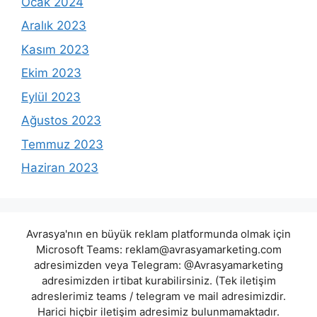
Ocak 2024
Aralık 2023
Kasım 2023
Ekim 2023
Eylül 2023
Ağustos 2023
Temmuz 2023
Haziran 2023
Avrasya'nın en büyük reklam platformunda olmak için
Microsoft Teams:
reklam@avrasyamarketing.com
adresimizden veya Telegram: @Avrasyamarketing
adresimizden irtibat kurabilirsiniz. (Tek iletişim
adreslerimiz teams / telegram ve mail adresimizdir.
Harici hiçbir iletişim adresimiz bulunmamaktadır.