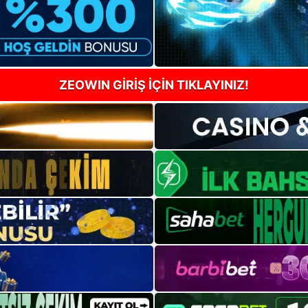
ZEOWIN GİRİŞ İÇİN TIKLAYINIZ!