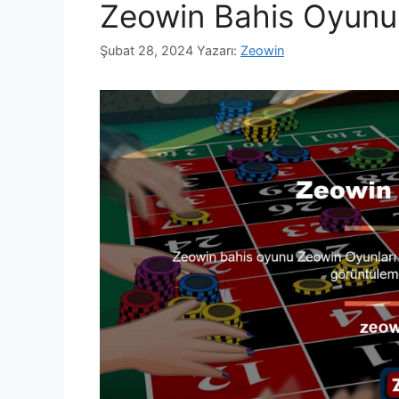
Zeowin Bahis Oyunu
Şubat 28, 2024
Yazarı:
Zeowin