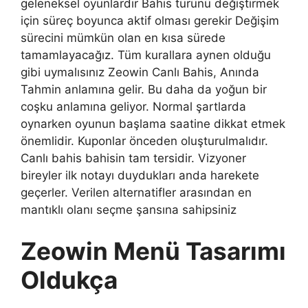
geleneksel oyunlardır Bahis türünü değiştirmek
için süreç boyunca aktif olması gerekir Değişim
sürecini mümkün olan en kısa sürede
tamamlayacağız. Tüm kurallara aynen olduğu
gibi uymalısınız Zeowin Canlı Bahis, Anında
Tahmin anlamına gelir. Bu daha da yoğun bir
coşku anlamına geliyor. Normal şartlarda
oynarken oyunun başlama saatine dikkat etmek
önemlidir. Kuponlar önceden oluşturulmalıdır.
Canlı bahis bahisin tam tersidir. Vizyoner
bireyler ilk notayı duydukları anda harekete
geçerler. Verilen alternatifler arasından en
mantıklı olanı seçme şansına sahipsiniz
Zeowin Menü Tasarımı
Oldukça