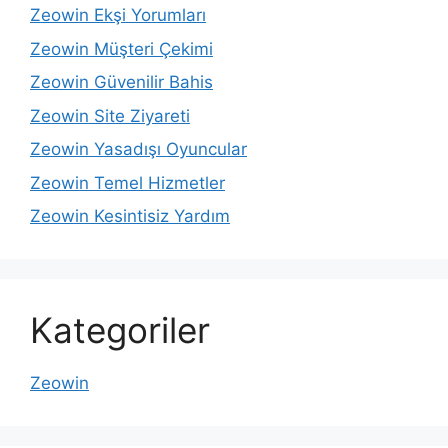
Zeowin Ekşi Yorumları
Zeowin Müşteri Çekimi
Zeowin Güvenilir Bahis
Zeowin Site Ziyareti
Zeowin Yasadışı Oyuncular
Zeowin Temel Hizmetler
Zeowin Kesintisiz Yardım
Kategoriler
Zeowin