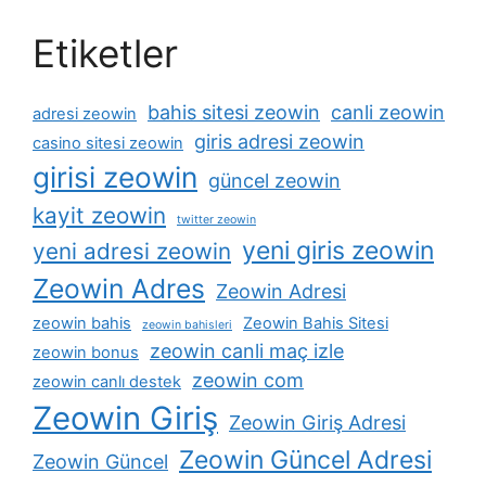
Etiketler
bahis sitesi zeowin
canli zeowin
adresi zeowin
giris adresi zeowin
casino sitesi zeowin
girisi zeowin
güncel zeowin
kayit zeowin
twitter zeowin
yeni giris zeowin
yeni adresi zeowin
Zeowin Adres
Zeowin Adresi
zeowin bahis
Zeowin Bahis Sitesi
zeowin bahisleri
zeowin canli maç izle
zeowin bonus
zeowin com
zeowin canlı destek
Zeowin Giriş
Zeowin Giriş Adresi
Zeowin Güncel Adresi
Zeowin Güncel