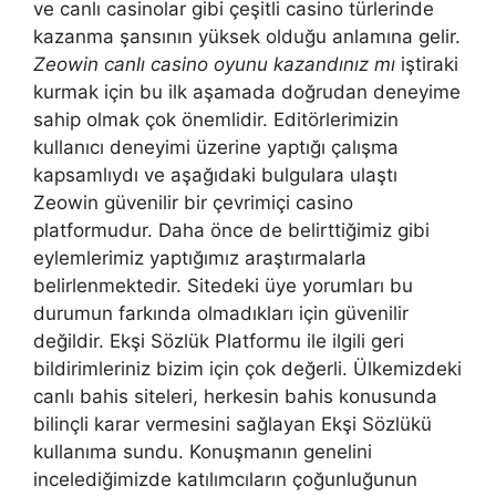
ve canlı casinolar gibi çeşitli casino türlerinde
kazanma şansının yüksek olduğu anlamına gelir.
Zeowin canlı casino oyunu kazandınız mı
iştiraki
kurmak için bu ilk aşamada doğrudan deneyime
sahip olmak çok önemlidir. Editörlerimizin
kullanıcı deneyimi üzerine yaptığı çalışma
kapsamlıydı ve aşağıdaki bulgulara ulaştı
Zeowin güvenilir bir çevrimiçi casino
platformudur. Daha önce de belirttiğimiz gibi
eylemlerimiz yaptığımız araştırmalarla
belirlenmektedir. Sitedeki üye yorumları bu
durumun farkında olmadıkları için güvenilir
değildir. Ekşi Sözlük Platformu ile ilgili geri
bildirimleriniz bizim için çok değerli. Ülkemizdeki
canlı bahis siteleri, herkesin bahis konusunda
bilinçli karar vermesini sağlayan Ekşi Sözlükü
kullanıma sundu. Konuşmanın genelini
incelediğimizde katılımcıların çoğunluğunun