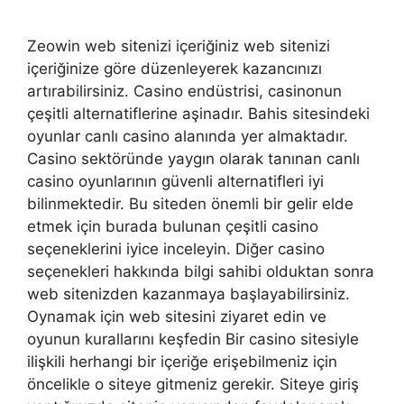
Zeowin web sitenizi içeriğiniz web sitenizi
içeriğinize göre düzenleyerek kazancınızı
artırabilirsiniz. Casino endüstrisi, casinonun
çeşitli alternatiflerine aşinadır. Bahis sitesindeki
oyunlar canlı casino alanında yer almaktadır.
Casino sektöründe yaygın olarak tanınan canlı
casino oyunlarının güvenli alternatifleri iyi
bilinmektedir. Bu siteden önemli bir gelir elde
etmek için burada bulunan çeşitli casino
seçeneklerini iyice inceleyin. Diğer casino
seçenekleri hakkında bilgi sahibi olduktan sonra
web sitenizden kazanmaya başlayabilirsiniz.
Oynamak için web sitesini ziyaret edin ve
oyunun kurallarını keşfedin Bir casino sitesiyle
ilişkili herhangi bir içeriğe erişebilmeniz için
öncelikle o siteye gitmeniz gerekir. Siteye giriş