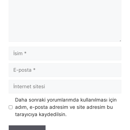
İsim
E-
posta
İnternet
sitesi
Daha sonraki yorumlarımda kullanılması için
adım, e-posta adresim ve site adresim bu
tarayıcıya kaydedilsin.