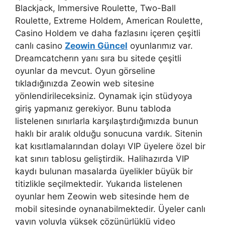
Blackjack, Immersive Roulette, Two-Ball
Roulette, Extreme Holdem, American Roulette,
Casino Holdem ve daha fazlasını içeren çeşitli
canlı casino
Zeowin Güncel
oyunlarımız var.
Dreamcatcherın yanı sıra bu sitede çeşitli
oyunlar da mevcut. Oyun görseline
tıkladığınızda Zeowin web sitesine
yönlendirileceksiniz. Oynamak için stüdyoya
giriş yapmanız gerekiyor. Bunu tabloda
listelenen sınırlarla karşılaştırdığımızda bunun
haklı bir aralık olduğu sonucuna vardık. Sitenin
kat kısıtlamalarından dolayı VIP üyelere özel bir
kat sınırı tablosu geliştirdik. Halihazırda VIP
kaydı bulunan masalarda üyelikler büyük bir
titizlikle seçilmektedir. Yukarıda listelenen
oyunlar hem Zeowin web sitesinde hem de
mobil sitesinde oynanabilmektedir. Üyeler canlı
yayın yoluyla yüksek çözünürlüklü video