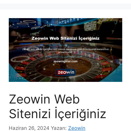
Zeowin Web
Sitenizi İçeriğiniz
Haziran 26, 2024
Yazarı:
Zeowin