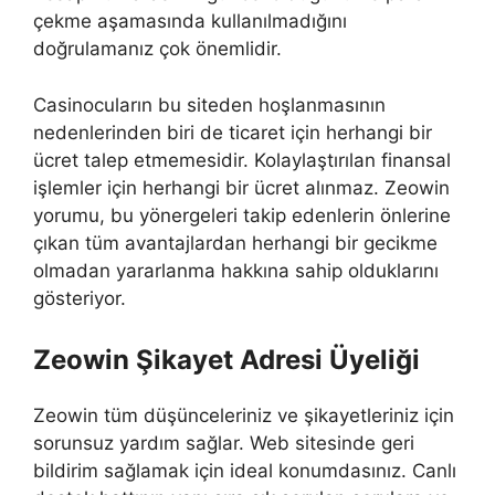
çekme aşamasında kullanılmadığını
doğrulamanız çok önemlidir.
Casinocuların bu siteden hoşlanmasının
nedenlerinden biri de ticaret için herhangi bir
ücret talep etmemesidir. Kolaylaştırılan finansal
işlemler için herhangi bir ücret alınmaz. Zeowin
yorumu, bu yönergeleri takip edenlerin önlerine
çıkan tüm avantajlardan herhangi bir gecikme
olmadan yararlanma hakkına sahip olduklarını
gösteriyor.
Zeowin Şikayet Adresi Üyeliği
Zeowin tüm düşünceleriniz ve şikayetleriniz için
sorunsuz yardım sağlar. Web sitesinde geri
bildirim sağlamak için ideal konumdasınız. Canlı