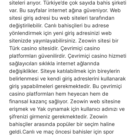
siteleri arıyor. Türkiye’de çok sayıda bahis şirketi
var. Bu sayfalar internet ağına güveniyor. Web
sitesi giriş adresi bu web siteleri tarafından
değiştirilebilir. Canlı bahisçileri bu adrese
yönlendirmek için yeni giriş adresinizi web
sitenizde yayınlayabilirsiniz. Zeowin sitesi bir
Türk casino sitesidir. Çevrimiçi casino
platformları güvenilirdir. Çevrimiçi casino hizmeti
sağlayıcıları sıklıkla internet ağlarında
değişiklikler. Siteye katılabilmek için bireylerin
belirlenmesi ve kendi giriş adreslerini kullanarak
giriş yapabilmeleri gerekmektedir. Bu çevrimiçi
casino platformları hem heyecan hem de
finansal kazanç sağlıyor. Zeowin web sitesine
erişmek ve Yak oynamak için kullanıcı adınızı ve
şifrenizi girmeniz gerekmektedir. Zeowin
bahisçiler arasında popüler bir seçim haline
geldi.Canlı ve maç öncesi bahisler için spor