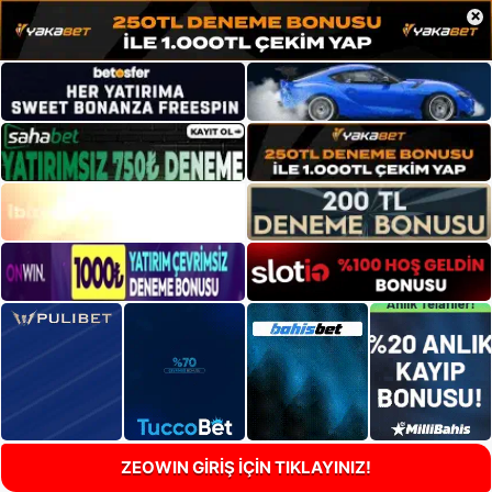
×
ZEOWIN GİRİŞ İÇİN TIKLAYINIZ!