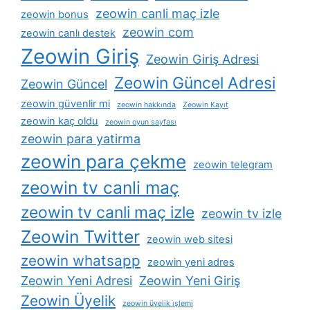
zeowin canli maç izle
zeowin bonus
zeowin com
zeowin canlı destek
Zeowin Giriş
Zeowin Giriş Adresi
Zeowin Güncel Adresi
Zeowin Güncel
zeowin güvenlir mi
zeowin hakkında
Zeowin Kayıt
zeowin kaç oldu
zeowin oyun sayfası
zeowin para yatirma
zeowin para çekme
zeowin telegram
zeowin tv canli maç
zeowin tv canli maç izle
zeowin tv izle
Zeowin Twitter
zeowin web sitesi
zeowin whatsapp
zeowin yeni adres
Zeowin Yeni Adresi
Zeowin Yeni Giriş
Zeowin Üyelik
zeowin üyelik i̇şlemi