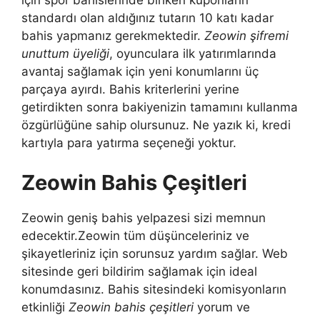
için spor bahislerinde biriken kuponların
standardı olan aldığınız tutarın 10 katı kadar
bahis yapmanız gerekmektedir.
Zeowin şifremi
unuttum üyeliği
, oyunculara ilk yatırımlarında
avantaj sağlamak için yeni konumlarını üç
parçaya ayırdı. Bahis kriterlerini yerine
getirdikten sonra bakiyenizin tamamını kullanma
özgürlüğüne sahip olursunuz. Ne yazık ki, kredi
kartıyla para yatırma seçeneği yoktur.
Zeowin Bahis Çeşitleri
Zeowin geniş bahis yelpazesi sizi memnun
edecektir.Zeowin tüm düşünceleriniz ve
şikayetleriniz için sorunsuz yardım sağlar. Web
sitesinde geri bildirim sağlamak için ideal
konumdasınız. Bahis sitesindeki komisyonların
etkinliği
Zeowin bahis çeşitleri
yorum ve