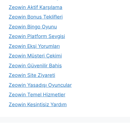
Zeowin Aktif Karşılama
Zeowin Bonus Teklifleri
Zeowin Bingo Oyunu
Zeowin Platform Sevgisi
Zeowin Ekşi Yorumları
Zeowin Müşteri Çekimi
Zeowin Güvenilir Bahis
Zeowin Site Ziyareti
Zeowin Yasadışı Oyuncular
Zeowin Temel Hizmetler
Zeowin Kesintisiz Yardım