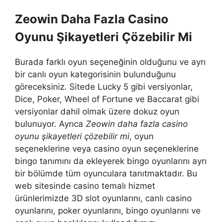
Zeowin Daha Fazla Casino
Oyunu Şikayetleri Çözebilir Mi
Burada farklı oyun seçeneğinin olduğunu ve ayrı
bir canlı oyun kategorisinin bulunduğunu
göreceksiniz. Sitede Lucky 5 gibi versiyonlar,
Dice, Poker, Wheel of Fortune ve Baccarat gibi
versiyonlar dahil olmak üzere dokuz oyun
bulunuyor. Ayrıca
Zeowin daha fazla casino
oyunu şikayetleri çözebilir mi
, oyun
seçeneklerine veya casino oyun seçeneklerine
bingo tanımını da ekleyerek bingo oyunlarını ayrı
bir bölümde tüm oyunculara tanıtmaktadır. Bu
web sitesinde casino temalı hizmet
ürünlerimizde 3D slot oyunlarını, canlı casino
oyunlarını, poker oyunlarını, bingo oyunlarını ve