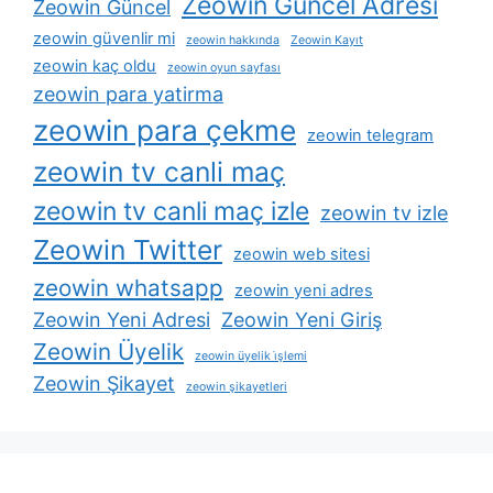
Zeowin Güncel Adresi
Zeowin Güncel
zeowin güvenlir mi
zeowin hakkında
Zeowin Kayıt
zeowin kaç oldu
zeowin oyun sayfası
zeowin para yatirma
zeowin para çekme
zeowin telegram
zeowin tv canli maç
zeowin tv canli maç izle
zeowin tv izle
Zeowin Twitter
zeowin web sitesi
zeowin whatsapp
zeowin yeni adres
Zeowin Yeni Adresi
Zeowin Yeni Giriş
Zeowin Üyelik
zeowin üyelik i̇şlemi
Zeowin Şikayet
zeowin şikayetleri