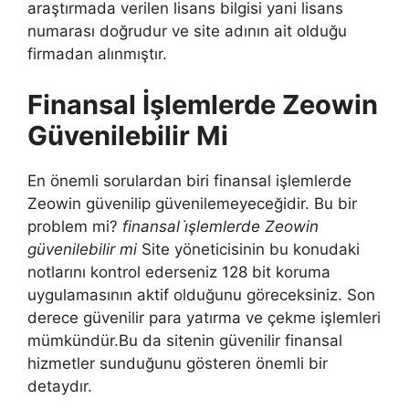
araştırmada verilen lisans bilgisi yani lisans
numarası doğrudur ve site adının ait olduğu
firmadan alınmıştır.
Finansal İşlemlerde Zeowin
Güvenilebilir Mi
En önemli sorulardan biri finansal işlemlerde
Zeowin güvenilip güvenilemeyeceğidir. Bu bir
problem mi?
finansal i̇şlemlerde Zeowin
güvenilebilir mi
Site yöneticisinin bu konudaki
notlarını kontrol ederseniz 128 bit koruma
uygulamasının aktif olduğunu göreceksiniz. Son
derece güvenilir para yatırma ve çekme işlemleri
mümkündür.Bu da sitenin güvenilir finansal
hizmetler sunduğunu gösteren önemli bir
detaydır.