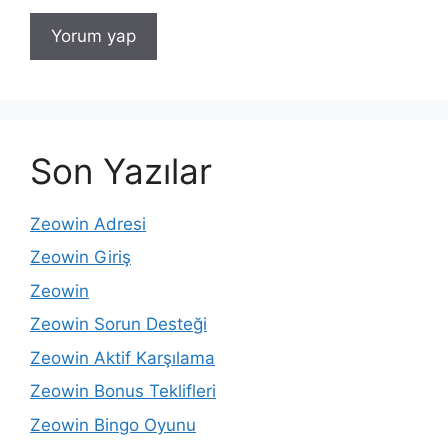
Son Yazılar
Zeowin Adresi
Zeowin Giriş
Zeowin
Zeowin Sorun Desteği
Zeowin Aktif Karşılama
Zeowin Bonus Teklifleri
Zeowin Bingo Oyunu