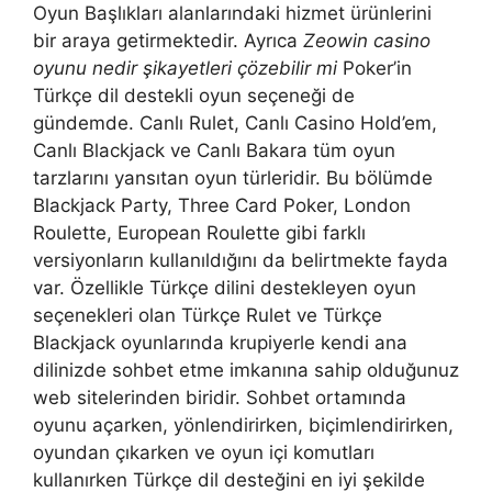
Oyun Başlıkları alanlarındaki hizmet ürünlerini
bir araya getirmektedir. Ayrıca
Zeowin casino
oyunu nedir şikayetleri çözebilir mi
Poker’in
Türkçe dil destekli oyun seçeneği de
gündemde. Canlı Rulet, Canlı Casino Hold’em,
Canlı Blackjack ve Canlı Bakara tüm oyun
tarzlarını yansıtan oyun türleridir. Bu bölümde
Blackjack Party, Three Card Poker, London
Roulette, European Roulette gibi farklı
versiyonların kullanıldığını da belirtmekte fayda
var. Özellikle Türkçe dilini destekleyen oyun
seçenekleri olan Türkçe Rulet ve Türkçe
Blackjack oyunlarında krupiyerle kendi ana
dilinizde sohbet etme imkanına sahip olduğunuz
web sitelerinden biridir. Sohbet ortamında
oyunu açarken, yönlendirirken, biçimlendirirken,
oyundan çıkarken ve oyun içi komutları
kullanırken Türkçe dil desteğini en iyi şekilde