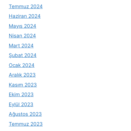
Temmuz 2024
Haziran 2024
Mayıs 2024
Nisan 2024
Mart 2024
Şubat 2024
Ocak 2024
Aralık 2023
Kasım 2023
Ekim 2023
Eylül 2023
Ağustos 2023
Temmuz 2023