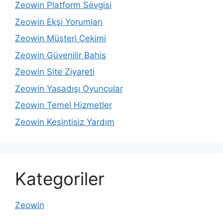
Zeowin Platform Sevgisi
Zeowin Ekşi Yorumları
Zeowin Müşteri Çekimi
Zeowin Güvenilir Bahis
Zeowin Site Ziyareti
Zeowin Yasadışı Oyuncular
Zeowin Temel Hizmetler
Zeowin Kesintisiz Yardım
Kategoriler
Zeowin