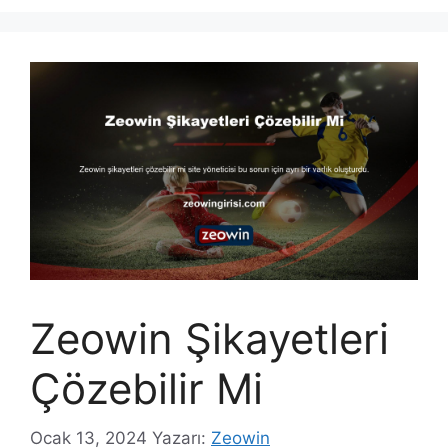
Zeowin Şikayetleri
Çözebilir Mi
Ocak 13, 2024
Yazarı:
Zeowin