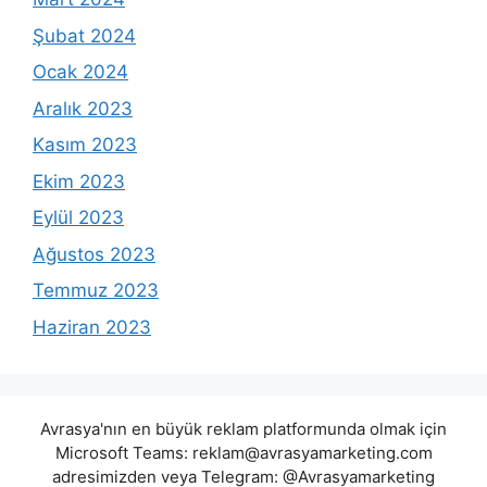
Şubat 2024
Ocak 2024
Aralık 2023
Kasım 2023
Ekim 2023
Eylül 2023
Ağustos 2023
Temmuz 2023
Haziran 2023
Avrasya'nın en büyük reklam platformunda olmak için
Microsoft Teams:
reklam@avrasyamarketing.com
adresimizden veya Telegram: @Avrasyamarketing