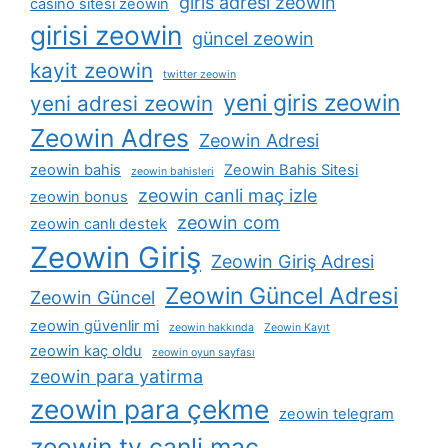
giris adresi zeowin
casino sitesi zeowin
girisi zeowin
güncel zeowin
kayit zeowin
twitter zeowin
yeni giris zeowin
yeni adresi zeowin
Zeowin Adres
Zeowin Adresi
zeowin bahis
Zeowin Bahis Sitesi
zeowin bahisleri
zeowin canli maç izle
zeowin bonus
zeowin com
zeowin canlı destek
Zeowin Giriş
Zeowin Giriş Adresi
Zeowin Güncel Adresi
Zeowin Güncel
zeowin güvenlir mi
zeowin hakkında
Zeowin Kayıt
zeowin kaç oldu
zeowin oyun sayfası
zeowin para yatirma
zeowin para çekme
zeowin telegram
zeowin tv canli maç