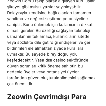
Zeowin.Com’u rakip olarak algılayan kuruluşlar
şikayet gibi asılsız yazılar yayınlayabilir.
Dolayısıyla kendisine bağlı olanları tamamen
yanıltma ve değersizleştirme potansiyeline
sahiptir. Bunu önlemek için kullanıcının dikkatli
olması gerekir. Bu özelliği sağlayan teknoloji
uzmanlarının tek amacı, kullanıcıların sitede
veya sözlükte dile getirdiği endişeleri ve geri
bildirimleri ele almaktan ziyade kurallara
uymaktır. Bu sayede birey doğru yolu
keşfedecektir. Yasa dışı casino sektöründe
güven sorunları kritik öneme sahiptir, bu
nedenle üyeler veya potansiyel üyeler
tarafından güven oluşturulabilmesini sağlamak
çok önemlidir.
Zeowin Çevrimdışı Para