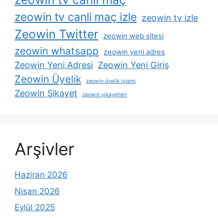
zeowin tv canli maç izle
zeowin tv izle
Zeowin Twitter
zeowin web sitesi
zeowin whatsapp
zeowin yeni adres
Zeowin Yeni Adresi
Zeowin Yeni Giriş
Zeowin Üyelik
zeowin üyelik i̇şlemi
Zeowin Şikayet
zeowin şikayetleri
Arşivler
Haziran 2026
Nisan 2026
Eylül 2025