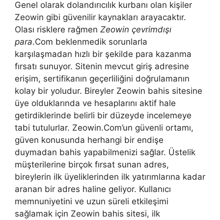
Genel olarak dolandırıcılık kurbanı olan kişiler
Zeowin gibi güvenilir kaynakları arayacaktır.
Olası risklere rağmen
Zeowin çevrimdışı
para
.Com beklenmedik sorunlarla
karşılaşmadan hızlı bir şekilde para kazanma
fırsatı sunuyor. Sitenin mevcut giriş adresine
erişim, sertifikanın geçerliliğini doğrulamanın
kolay bir yoludur. Bireyler Zeowin bahis sitesine
üye olduklarında ve hesaplarını aktif hale
getirdiklerinde belirli bir düzeyde incelemeye
tabi tutulurlar. Zeowin.Com’un güvenli ortamı,
güven konusunda herhangi bir endişe
duymadan bahis yapabilmenizi sağlar. Üstelik
müşterilerine birçok fırsat sunan adres,
bireylerin ilk üyeliklerinden ilk yatırımlarına kadar
aranan bir adres haline geliyor. Kullanıcı
memnuniyetini ve uzun süreli etkileşimi
sağlamak için Zeowin bahis sitesi, ilk