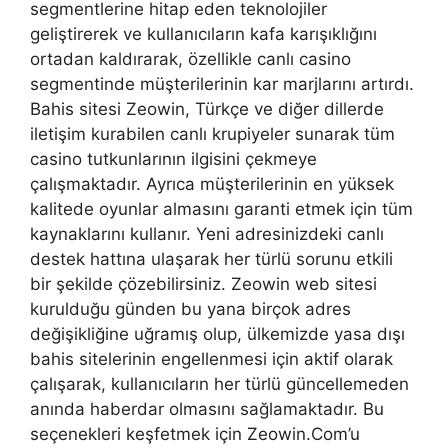
segmentlerine hitap eden teknolojiler
geliştirerek ve kullanıcıların kafa karışıklığını
ortadan kaldırarak, özellikle canlı casino
segmentinde müşterilerinin kar marjlarını artırdı.
Bahis sitesi Zeowin, Türkçe ve diğer dillerde
iletişim kurabilen canlı krupiyeler sunarak tüm
casino tutkunlarının ilgisini çekmeye
çalışmaktadır. Ayrıca müşterilerinin en yüksek
kalitede oyunlar almasını garanti etmek için tüm
kaynaklarını kullanır. Yeni adresinizdeki canlı
destek hattına ulaşarak her türlü sorunu etkili
bir şekilde çözebilirsiniz. Zeowin web sitesi
kurulduğu günden bu yana birçok adres
değişikliğine uğramış olup, ülkemizde yasa dışı
bahis sitelerinin engellenmesi için aktif olarak
çalışarak, kullanıcıların her türlü güncellemeden
anında haberdar olmasını sağlamaktadır. Bu
seçenekleri keşfetmek için Zeowin.Com’u