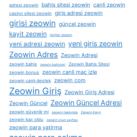
bahis sitesi zeowin
canli zeowin
adresi zeowin
giris adresi zeowin
casino sitesi zeowin
girisi zeowin
güncel zeowin
kayit zeowin
twitter zeowin
yeni giris zeowin
yeni adresi zeowin
Zeowin Adres
Zeowin Adresi
zeowin bahis
Zeowin Bahis Sitesi
zeowin bahisleri
zeowin canli maç izle
zeowin bonus
zeowin com
zeowin canlı destek
Zeowin Giriş
Zeowin Giriş Adresi
Zeowin Güncel Adresi
Zeowin Güncel
zeowin güvenlir mi
zeowin hakkında
Zeowin Kayıt
zeowin kaç oldu
zeowin oyun sayfası
zeowin para yatirma