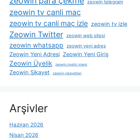
zeowin para çekme
zeowin telegram
zeowin tv canli maç
zeowin tv canli maç izle
zeowin tv izle
Zeowin Twitter
zeowin web sitesi
zeowin whatsapp
zeowin yeni adres
Zeowin Yeni Adresi
Zeowin Yeni Giriş
Zeowin Üyelik
zeowin üyelik i̇şlemi
Zeowin Şikayet
zeowin şikayetleri
Arşivler
Haziran 2026
Nisan 2026