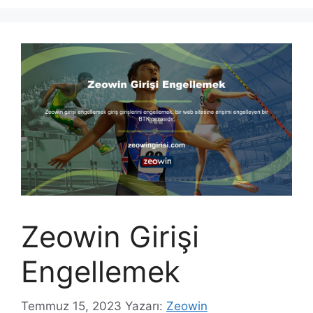
Zeowin Girişi
Engellemek
Temmuz 15, 2023
Yazarı:
Zeowin