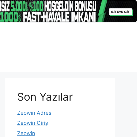
Son Yazılar
Zeowin Adresi
Zeowin Giriş
Zeowin