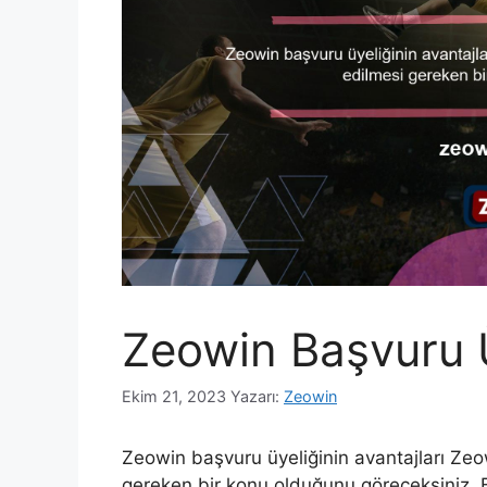
Zeowin Başvuru Ü
Ekim 21, 2023
Yazarı:
Zeowin
Zeowin başvuru üyeliğinin avantajları Ze
gereken bir konu olduğunu göreceksiniz. B