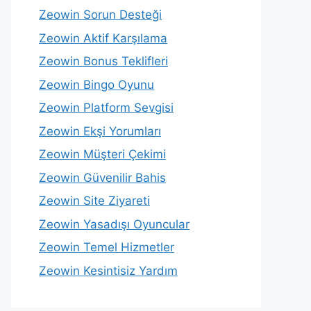
Zeowin Sorun Desteği
Zeowin Aktif Karşılama
Zeowin Bonus Teklifleri
Zeowin Bingo Oyunu
Zeowin Platform Sevgisi
Zeowin Ekşi Yorumları
Zeowin Müşteri Çekimi
Zeowin Güvenilir Bahis
Zeowin Site Ziyareti
Zeowin Yasadışı Oyuncular
Zeowin Temel Hizmetler
Zeowin Kesintisiz Yardım