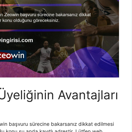
yeliğinin Avantajları
owin başvuru sürecine bakarsanız dikkat edilmesi
u konu şu anda kayıtlı adrestir. Lütfen web