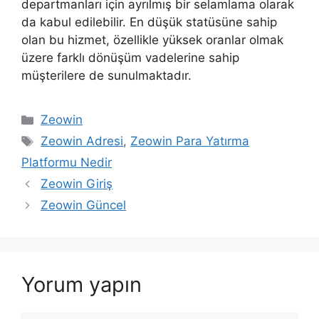
departmanları için ayrılmış bir selamlama olarak
da kabul edilebilir. En düşük statüsüne sahip
olan bu hizmet, özellikle yüksek oranlar olmak
üzere farklı dönüşüm vadelerine sahip
müşterilere de sunulmaktadır.
Kategoriler
Zeowin
Etiketler
Zeowin Adresi
,
Zeowin Para Yatırma
Platformu Nedir
Zeowin Giriş
Zeowin Güncel
Yorum yapın