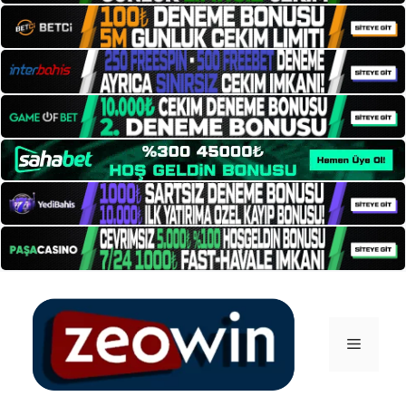
İçeriğe
atla
Menü