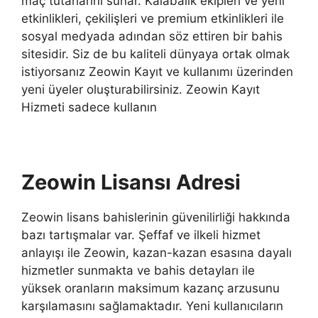
maç tutarlarını sunar. Kalabalık ekipleri ve yeni
etkinlikleri, çekilişleri ve premium etkinlikleri ile
sosyal medyada adından söz ettiren bir bahis
sitesidir. Siz de bu kaliteli dünyaya ortak olmak
istiyorsanız Zeowin Kayıt ve kullanımı üzerinden
yeni üyeler oluşturabilirsiniz. Zeowin Kayıt
Hizmeti sadece kullanın
Zeowin Lisansı Adresi
Zeowin lisans bahislerinin güvenilirliği hakkında
bazı tartışmalar var. Şeffaf ve ilkeli hizmet
anlayışı ile Zeowin, kazan-kazan esasına dayalı
hizmetler sunmakta ve bahis detayları ile
yüksek oranların maksimum kazanç arzusunu
karşılamasını sağlamaktadır. Yeni kullanıcıların