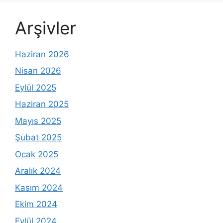
Arşivler
Haziran 2026
Nisan 2026
Eylül 2025
Haziran 2025
Mayıs 2025
Şubat 2025
Ocak 2025
Aralık 2024
Kasım 2024
Ekim 2024
Eylül 2024