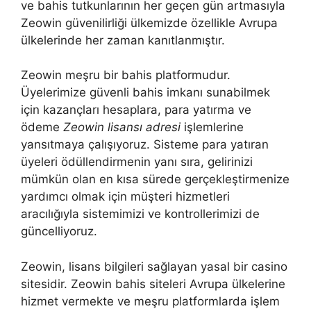
ve bahis tutkunlarının her geçen gün artmasıyla
Zeowin güvenilirliği ülkemizde özellikle Avrupa
ülkelerinde her zaman kanıtlanmıştır.
Zeowin meşru bir bahis platformudur.
Üyelerimize güvenli bahis imkanı sunabilmek
için kazançları hesaplara, para yatırma ve
ödeme
Zeowin lisansı adresi
işlemlerine
yansıtmaya çalışıyoruz. Sisteme para yatıran
üyeleri ödüllendirmenin yanı sıra, gelirinizi
mümkün olan en kısa sürede gerçekleştirmenize
yardımcı olmak için müşteri hizmetleri
aracılığıyla sistemimizi ve kontrollerimizi de
güncelliyoruz.
Zeowin, lisans bilgileri sağlayan yasal bir casino
sitesidir. Zeowin bahis siteleri Avrupa ülkelerine
hizmet vermekte ve meşru platformlarda işlem