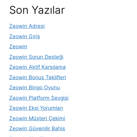
Son Yazılar
Zeowin Adresi
Zeowin Giriş
Zeowin
Zeowin Sorun Desteği
Zeowin Aktif Karşılama
Zeowin Bonus Teklifleri
Zeowin Bingo Oyunu
Zeowin Platform Sevgisi
Zeowin Ekşi Yorumları
Zeowin Müşteri Çekimi
Zeowin Güvenilir Bahis