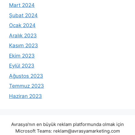
Mart 2024
Şubat 2024
Ocak 2024
Aralık 2023
Kasım 2023
Ekim 2023
Eylül 2023
Ağustos 2023
Temmuz 2023
Haziran 2023
Avrasya'nın en büyük reklam platformunda olmak için
Microsoft Teams:
reklam@avrasyamarketing.com