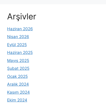
Arşivler
Haziran 2026
Nisan 2026
Eylül 2025
Haziran 2025
Mayıs 2025
Şubat 2025
Ocak 2025
Aralık 2024
Kasım 2024
Ekim 2024