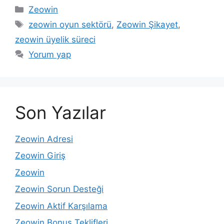
Kategoriler
Zeowin
Etiketler
zeowin oyun sektörü
,
Zeowin Şikayet
,
zeowin üyelik süreci
Yorum yap
Son Yazılar
Zeowin Adresi
Zeowin Giriş
Zeowin
Zeowin Sorun Desteği
Zeowin Aktif Karşılama
Zeowin Bonus Teklifleri