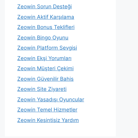
Zeowin Sorun Desteği
Zeowin Aktif Karşılama
Zeowin Bonus Teklifleri
Zeowin Bingo Oyunu
Zeowin Platform Sevgisi
Zeowin Ekşi Yorumları
Zeowin Müşteri Çekimi
Zeowin Güvenilir Bahis
Zeowin Site Ziyareti
Zeowin Yasadışı Oyuncular
Zeowin Temel Hizmetler
Zeowin Kesintisiz Yardım