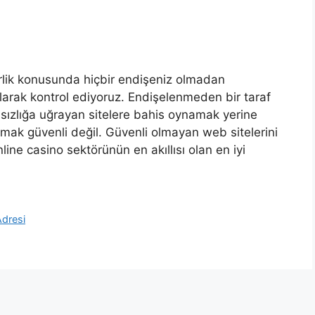
irlik konusunda hiçbir endişeniz olmadan
 olarak kontrol ediyoruz. Endişelenmeden bir taraf
rısızlığa uğrayan sitelere bahis oynamak yerine
lamak güvenli değil. Güvenli olmayan web sitelerini
nline casino sektörünün en akıllısı olan en iyi
dresi