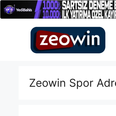
İçeriğe
atla
Zeowin Spor Adr