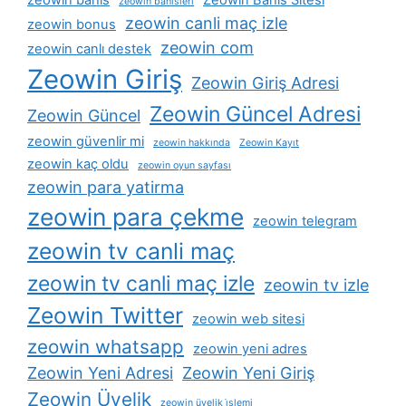
zeowin bahisleri
zeowin canli maç izle
zeowin bonus
zeowin com
zeowin canlı destek
Zeowin Giriş
Zeowin Giriş Adresi
Zeowin Güncel Adresi
Zeowin Güncel
zeowin güvenlir mi
zeowin hakkında
Zeowin Kayıt
zeowin kaç oldu
zeowin oyun sayfası
zeowin para yatirma
zeowin para çekme
zeowin telegram
zeowin tv canli maç
zeowin tv canli maç izle
zeowin tv izle
Zeowin Twitter
zeowin web sitesi
zeowin whatsapp
zeowin yeni adres
Zeowin Yeni Adresi
Zeowin Yeni Giriş
Zeowin Üyelik
zeowin üyelik i̇şlemi