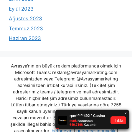
Eylül 2023
Ağustos 2023
Temmuz 2023
Haziran 2023
Avrasya'nın en büyük reklam platformunda olmak için
Microsoft Teams:
reklam@avrasyamarketing.com
adresimizden veya Telegram: @Avrasyamarketing
adresimizden irtibat kurabilirsiniz. (Tek iletişim
adreslerimiz teams / telegram ve mail adresimizdir.
Harici hiçbir iletişim adresimiz bulunmamaktadır.
Lütfen itibar etmeyiniz.) Türkiye yasalarına göre 7258
sayılı kanun uyarınca yasa dışı bahis oynamanın
cezaları mevcuttur. Şu an bulunduğunuz site hiç bir
şekilde illegal bahis oyunları oynatmıyor ve oynamaya
aracı olmuyordur.
betonevip
|
queencasinouyelik
|