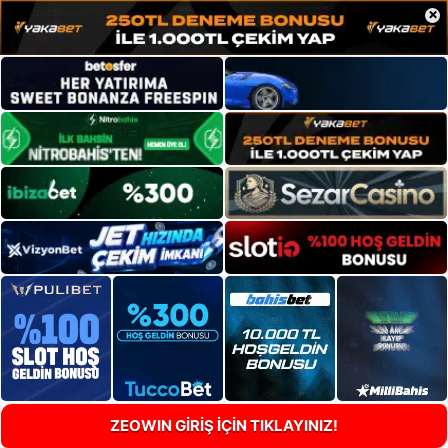
×
ZEOWIN GİRİŞ İÇİN TIKLAYINIZ!