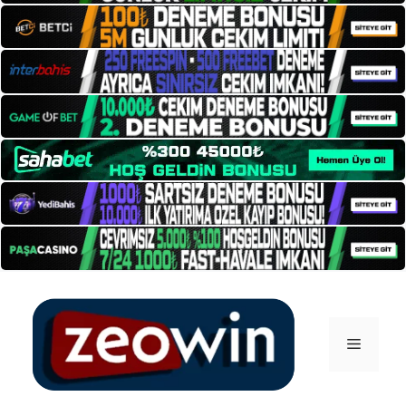
İçeriğe
atla
Menü