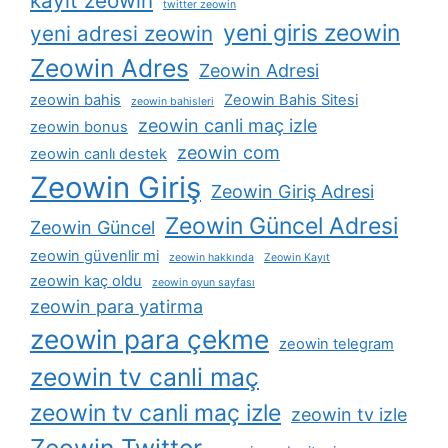
kayit zeowin
twitter zeowin
yeni giris zeowin
yeni adresi zeowin
Zeowin Adres
Zeowin Adresi
zeowin bahis
Zeowin Bahis Sitesi
zeowin bahisleri
zeowin canli maç izle
zeowin bonus
zeowin com
zeowin canlı destek
Zeowin Giriş
Zeowin Giriş Adresi
Zeowin Güncel Adresi
Zeowin Güncel
zeowin güvenlir mi
zeowin hakkında
Zeowin Kayıt
zeowin kaç oldu
zeowin oyun sayfası
zeowin para yatirma
zeowin para çekme
zeowin telegram
zeowin tv canli maç
zeowin tv canli maç izle
zeowin tv izle