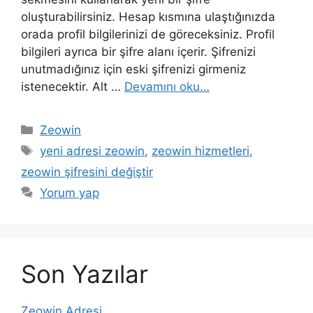
oluşturabilirsiniz. Hesap kısmına ulaştığınızda
orada profil bilgilerinizi de göreceksiniz. Profil
bilgileri ayrıca bir şifre alanı içerir. Şifrenizi
unutmadığınız için eski şifrenizi girmeniz
istenecektir. Alt …
Devamını oku…
Kategoriler
Zeowin
Etiketler
yeni adresi zeowin
,
zeowin hizmetleri
,
zeowin şifresini değiştir
Yorum yap
Son Yazılar
Zeowin Adresi