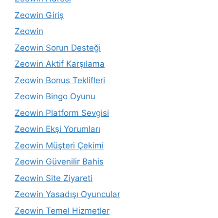
Zeowin Giriş
Zeowin
Zeowin Sorun Desteği
Zeowin Aktif Karşılama
Zeowin Bonus Teklifleri
Zeowin Bingo Oyunu
Zeowin Platform Sevgisi
Zeowin Ekşi Yorumları
Zeowin Müşteri Çekimi
Zeowin Güvenilir Bahis
Zeowin Site Ziyareti
Zeowin Yasadışı Oyuncular
Zeowin Temel Hizmetler