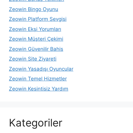
Zeowin Bingo Oyunu
Zeowin Platform Sevgisi
Zeowin Ekşi Yorumları
Zeowin Müşteri Çekimi
Zeowin Güvenilir Bahis
Zeowin Site Ziyareti
Zeowin Yasadışı Oyuncular
Zeowin Temel Hizmetler
Zeowin Kesintisiz Yardım
Kategoriler