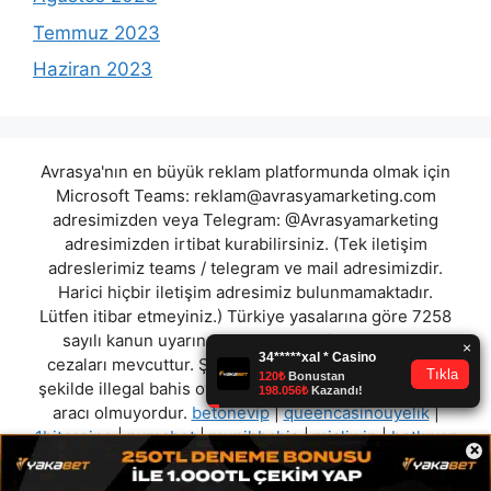
Temmuz 2023
Haziran 2023
Avrasya'nın en büyük reklam platformunda olmak için
Microsoft Teams:
reklam@avrasyamarketing.com
adresimizden veya Telegram: @Avrasyamarketing
adresimizden irtibat kurabilirsiniz. (Tek iletişim
adreslerimiz teams / telegram ve mail adresimizdir.
Harici hiçbir iletişim adresimiz bulunmamaktadır.
Lütfen itibar etmeyiniz.) Türkiye yasalarına göre 7258
sayılı kanun uyarınca yasa dışı bahis oynamanın
cezaları mevcuttur. Şu an bulunduğunuz site hiç bir
şekilde illegal bahis oyunları oynatmıyor ve oynamaya
aracı olmuyordur.
betonevip
|
queencasinouyelik
|
1bitcasino
|
pumabet
|
munihbahis
|
misliwin
|
betluxor
×
|
efsanebahis