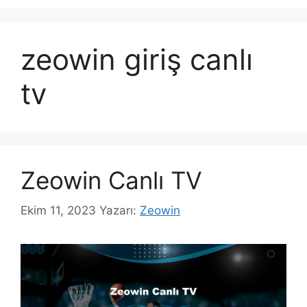
zeowin giriş canlı
tv
Zeowin Canlı TV
Ekim 11, 2023
Yazarı:
Zeowin