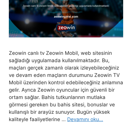
Zeowin canlı tv Zeowin Mobil, web sitesinin
sağladığı uygulamada kullanılmaktadır. Bu,
maçları gerçek zamanlı olarak izleyebileceğiniz
ve devam eden maçların durumunu Zeowin TV
Mobil üzerinden kontrol edebileceğiniz anlamına
gelir. Ayrıca Zeowin oyuncular için güvenli bir
ortam sağlar. Bahis tutkunlarının mutlaka
görmesi gereken bu bahis sitesi, bonuslar ve
kullanışlı bir arayüz sunuyor. Bugün yüksek
kaliteyle faaliyetlerine …
Devamını oku…