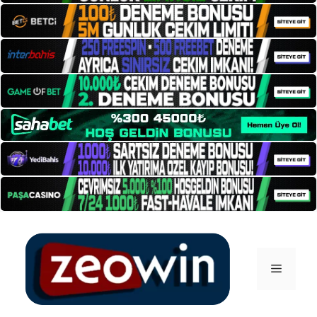
İçeriğe
atla
Menü