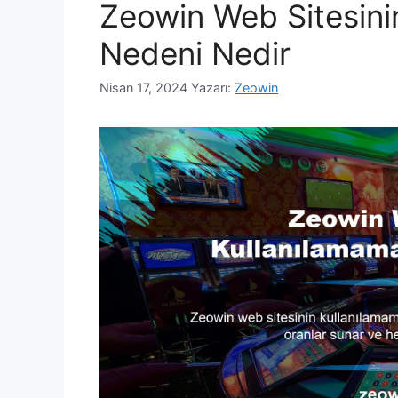
Zeowin Web Sitesini
Nedeni Nedir
Nisan 17, 2024
Yazarı:
Zeowin