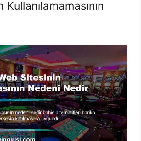
n Kullanılamamasının