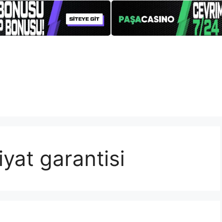
yat garantisi