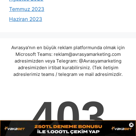
Temmuz 2023
Haziran 2023
Avrasya'nın en büyük reklam platformunda olmak için
Microsoft Teams:
reklam@avrasyamarketing.com
adresimizden veya Telegram: @Avrasyamarketing
adresimizden irtibat kurabilirsiniz. (Tek iletişim
adreslerimiz teams / telegram ve mail adresimizdir.
Harici hiçbir iletişim adresimiz bulunmamaktadır.
Lütfen itibar etmeyiniz.) Türkiye yasalarına göre 7258
sayılı kanun uyarınca yasa dışı bahis oynamanın
cezaları mevcuttur. Şu an bulunduğunuz site hiç bir
şekilde illegal bahis oyunları oynatmıyor ve oynamaya
aracı olmuyordur.
betonevip
|
queencasinouyelik
|
1bitcasino
|
pumabet
|
munihbahis
|
misliwin
|
betluxor
×
|
efsanebahis