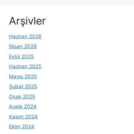
Arşivler
Haziran 2026
Nisan 2026
Eylül 2025
Haziran 2025
Mayıs 2025
Şubat 2025
Ocak 2025
Aralık 2024
Kasım 2024
Ekim 2024