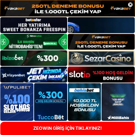
×
ZEOWIN GİRİŞ İÇİN TIKLAYINIZ!