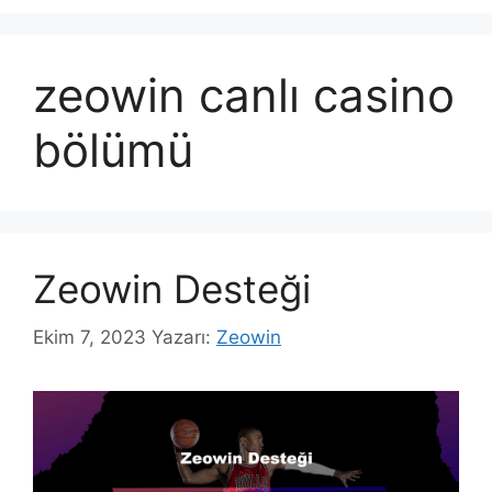
zeowin canlı casino
bölümü
Zeowin Desteği
Ekim 7, 2023
Yazarı:
Zeowin