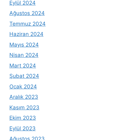
Eylül 2024
Ağustos 2024
Temmuz 2024
Haziran 2024
Mayıs 2024
Nisan 2024
Mart 2024
Şubat 2024
Ocak 2024
Aralık 2023
Kasım 2023
Ekim 2023
Eylül 2023
Ağustos 2023