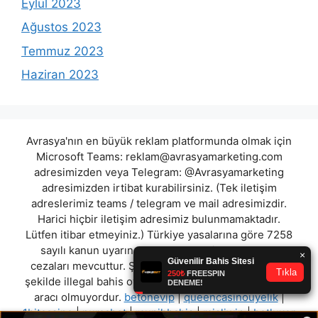
Eylül 2023
Ağustos 2023
Temmuz 2023
Haziran 2023
Avrasya'nın en büyük reklam platformunda olmak için
Microsoft Teams:
reklam@avrasyamarketing.com
adresimizden veya Telegram: @Avrasyamarketing
adresimizden irtibat kurabilirsiniz. (Tek iletişim
adreslerimiz teams / telegram ve mail adresimizdir.
Harici hiçbir iletişim adresimiz bulunmamaktadır.
Lütfen itibar etmeyiniz.) Türkiye yasalarına göre 7258
sayılı kanun uyarınca yasa dışı bahis oynamanın
cezaları mevcuttur. Şu an bulunduğunuz site hiç bir
şekilde illegal bahis oyunları oynatmıyor ve oynamaya
aracı olmuyordur.
betonevip
|
queencasinouyelik
|
1bitcasino
|
pumabet
|
munihbahis
|
misliwin
|
betluxor