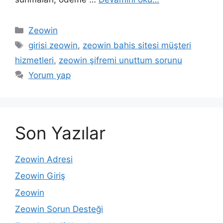
Kategoriler
Zeowin
Etiketler
girisi zeowin
,
zeowin bahis sitesi müşteri
hizmetleri
,
zeowin şifremi unuttum sorunu
Yorum yap
Son Yazılar
Zeowin Adresi
Zeowin Giriş
Zeowin
Zeowin Sorun Desteği