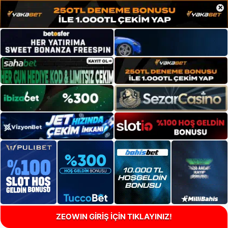
×
ZEOWIN GİRİŞ İÇİN TIKLAYINIZ!