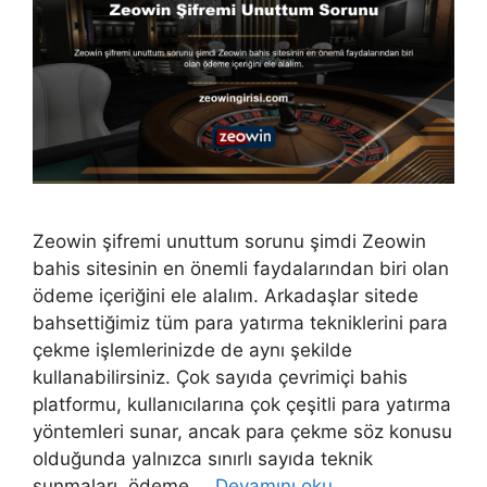
Zeowin şifremi unuttum sorunu şimdi Zeowin
bahis sitesinin en önemli faydalarından biri olan
ödeme içeriğini ele alalım. Arkadaşlar sitede
bahsettiğimiz tüm para yatırma tekniklerini para
çekme işlemlerinizde de aynı şekilde
kullanabilirsiniz. Çok sayıda çevrimiçi bahis
platformu, kullanıcılarına çok çeşitli para yatırma
yöntemleri sunar, ancak para çekme söz konusu
olduğunda yalnızca sınırlı sayıda teknik
sunmaları, ödeme …
Devamını oku…