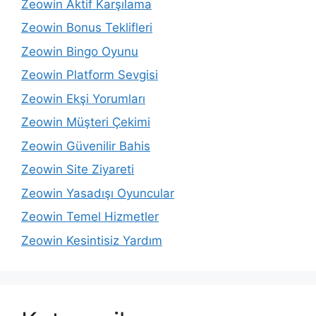
Zeowin Aktif Karşılama
Zeowin Bonus Teklifleri
Zeowin Bingo Oyunu
Zeowin Platform Sevgisi
Zeowin Ekşi Yorumları
Zeowin Müşteri Çekimi
Zeowin Güvenilir Bahis
Zeowin Site Ziyareti
Zeowin Yasadışı Oyuncular
Zeowin Temel Hizmetler
Zeowin Kesintisiz Yardım