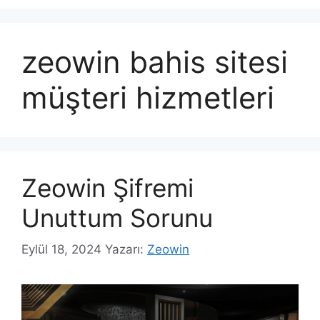
zeowin bahis sitesi
müşteri hizmetleri
Zeowin Şifremi
Unuttum Sorunu
Eylül 18, 2024
Yazarı:
Zeowin