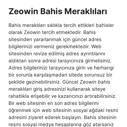
Zeowin Bahis Meraklıları
Bahis meraklıları sıklıkla tercih ettikleri bahisler
olarak Zeowin tercih etmektedir. Bahis
sitesinden yararlanmak için güncel adres
bilgilerinizi vermeniz gerekmektedir. Web
sitesinden revize edilmiş adres ayrıntılarını
aldıktan sonra adresi tarayıcınıza girmelisiniz.
Adres bilgilerinizi tarayıcınıza girin ve herhangi
bir sorunla karşılaşmadan sitede sorunsuz bir
şekilde gezinebilirsiniz. Güncel
Zeowin bahis
meraklıları
giriş adresinizi kullanarak siteye
rahatlıkla erişebilir ve kazancınızı artırabilirsiniz.
Bir web sitesinin en son adres bilgilerini
öğrenmek için web sitesinin sosyal ağdaki resmi
adresini ziyaret ederek başlayın. Bahis sitesinin
resmi sosyal medya hesaplarına göz atarsanız