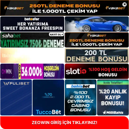
×
ZEOWIN GİRİŞ İÇİN TIKLAYINIZ!