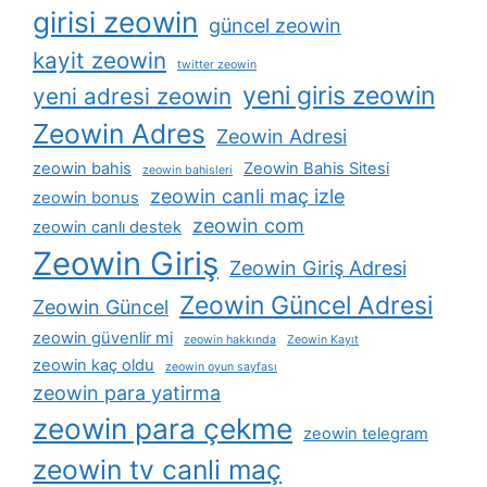
girisi zeowin
güncel zeowin
kayit zeowin
twitter zeowin
yeni giris zeowin
yeni adresi zeowin
Zeowin Adres
Zeowin Adresi
zeowin bahis
Zeowin Bahis Sitesi
zeowin bahisleri
zeowin canli maç izle
zeowin bonus
zeowin com
zeowin canlı destek
Zeowin Giriş
Zeowin Giriş Adresi
Zeowin Güncel Adresi
Zeowin Güncel
zeowin güvenlir mi
zeowin hakkında
Zeowin Kayıt
zeowin kaç oldu
zeowin oyun sayfası
zeowin para yatirma
zeowin para çekme
zeowin telegram
zeowin tv canli maç