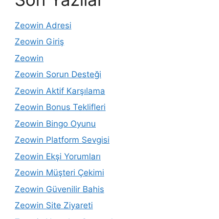
Zeowin Adresi
Zeowin Giriş
Zeowin
Zeowin Sorun Desteği
Zeowin Aktif Karşılama
Zeowin Bonus Teklifleri
Zeowin Bingo Oyunu
Zeowin Platform Sevgisi
Zeowin Ekşi Yorumları
Zeowin Müşteri Çekimi
Zeowin Güvenilir Bahis
Zeowin Site Ziyareti