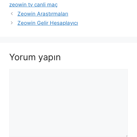
zeowin tv canli maç
Zeowin Araştırmaları
Zeowin Gelir Hesaplayıcı
Yorum yapın
Yorum