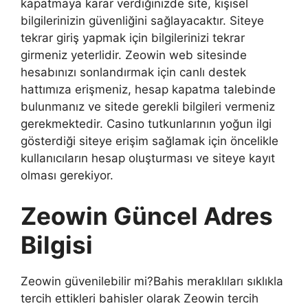
kapatmaya karar verdiğinizde site, kişisel
bilgilerinizin güvenliğini sağlayacaktır. Siteye
tekrar giriş yapmak için bilgilerinizi tekrar
girmeniz yeterlidir. Zeowin web sitesinde
hesabınızı sonlandırmak için canlı destek
hattımıza erişmeniz, hesap kapatma talebinde
bulunmanız ve sitede gerekli bilgileri vermeniz
gerekmektedir. Casino tutkunlarının yoğun ilgi
gösterdiği siteye erişim sağlamak için öncelikle
kullanıcıların hesap oluşturması ve siteye kayıt
olması gerekiyor.
Zeowin Güncel Adres
Bilgisi
Zeowin güvenilebilir mi?Bahis meraklıları sıklıkla
tercih ettikleri bahisler olarak Zeowin tercih