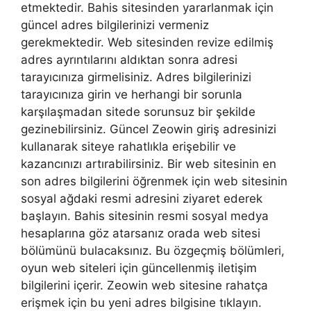
etmektedir. Bahis sitesinden yararlanmak için
güncel adres bilgilerinizi vermeniz
gerekmektedir. Web sitesinden revize edilmiş
adres ayrıntılarını aldıktan sonra adresi
tarayıcınıza girmelisiniz. Adres bilgilerinizi
tarayıcınıza girin ve herhangi bir sorunla
karşılaşmadan sitede sorunsuz bir şekilde
gezinebilirsiniz. Güncel Zeowin giriş adresinizi
kullanarak siteye rahatlıkla erişebilir ve
kazancınızı artırabilirsiniz. Bir web sitesinin en
son adres bilgilerini öğrenmek için web sitesinin
sosyal ağdaki resmi adresini ziyaret ederek
başlayın. Bahis sitesinin resmi sosyal medya
hesaplarına göz atarsanız orada web sitesi
bölümünü bulacaksınız. Bu özgeçmiş bölümleri,
oyun web siteleri için güncellenmiş iletişim
bilgilerini içerir. Zeowin web sitesine rahatça
erişmek için bu yeni adres bilgisine tıklayın.