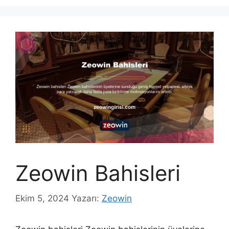
Zeowin Bahisleri
Ekim 5, 2024
Yazarı:
Zeowin