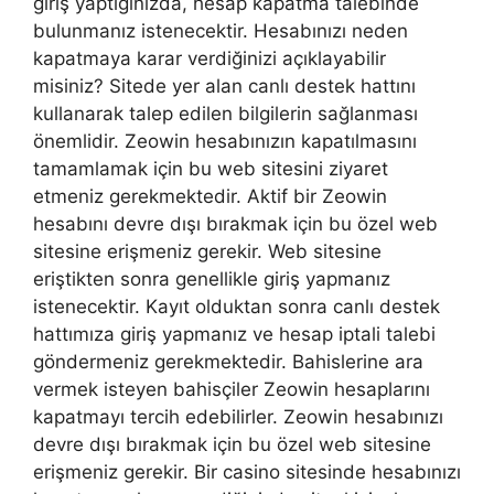
giriş yaptığınızda, hesap kapatma talebinde
bulunmanız istenecektir. Hesabınızı neden
kapatmaya karar verdiğinizi açıklayabilir
misiniz? Sitede yer alan canlı destek hattını
kullanarak talep edilen bilgilerin sağlanması
önemlidir. Zeowin hesabınızın kapatılmasını
tamamlamak için bu web sitesini ziyaret
etmeniz gerekmektedir. Aktif bir Zeowin
hesabını devre dışı bırakmak için bu özel web
sitesine erişmeniz gerekir. Web sitesine
eriştikten sonra genellikle giriş yapmanız
istenecektir. Kayıt olduktan sonra canlı destek
hattımıza giriş yapmanız ve hesap iptali talebi
göndermeniz gerekmektedir. Bahislerine ara
vermek isteyen bahisçiler Zeowin hesaplarını
kapatmayı tercih edebilirler. Zeowin hesabınızı
devre dışı bırakmak için bu özel web sitesine
erişmeniz gerekir. Bir casino sitesinde hesabınızı