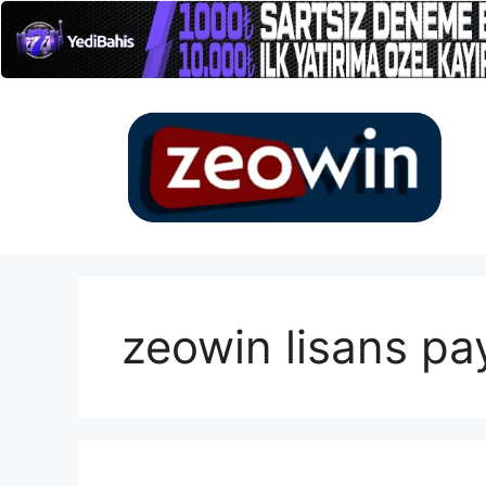
İçeriğe
atla
zeowin lisans pa