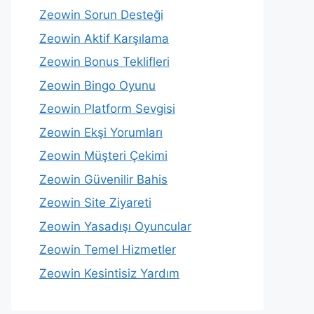
Zeowin Sorun Desteği
Zeowin Aktif Karşılama
Zeowin Bonus Teklifleri
Zeowin Bingo Oyunu
Zeowin Platform Sevgisi
Zeowin Ekşi Yorumları
Zeowin Müşteri Çekimi
Zeowin Güvenilir Bahis
Zeowin Site Ziyareti
Zeowin Yasadışı Oyuncular
Zeowin Temel Hizmetler
Zeowin Kesintisiz Yardım