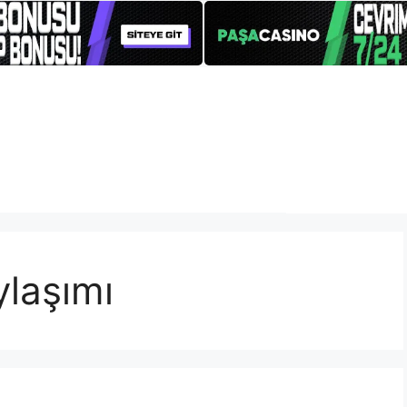
ylaşımı